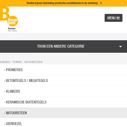
×
Bestel al jouw Quickstep producten rechtstreeks in de w
ebshop
MENU
TOON EEN ANDERE CATEGORIE
AANBOD ›
TERRAS
› NATUURSTEEN
PROMOTIES
BETONTEGELS / MEGATEGELS
KLINKERS
KERAMISCHE BUITENTEGELS
NATUURSTEEN
SIERKIEZEL