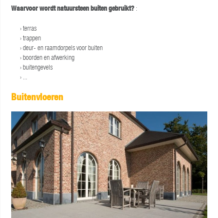
Waarvoor wordt natuursteen buiten gebruikt?
:
terras
trappen
deur- en raamdorpels voor buiten
boorden en afwerking
buitengevels
...
Buitenvloeren