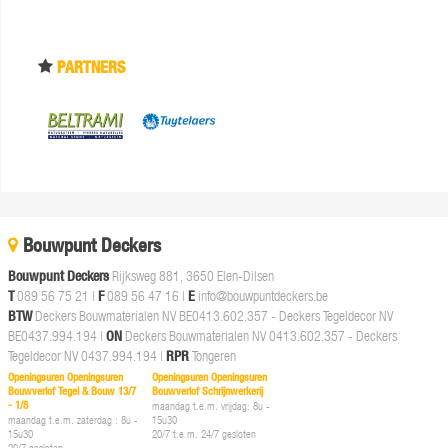
PARTNERS
Bouwpunt Deckers
Bouwpunt Deckers
Rijksweg 881, 3650 Elen-Dilsen
T
089 56 75 21
|
F
089 56 47 16 |
E
info@bouwpuntdeckers.be
BTW
Deckers Bouwmaterialen NV BE0413.602.357 - Deckers Tegeldecor NV
BE0437.994.194 |
ON
Deckers Bouwmaterialen NV 0413.602.357 - Deckers
Tegeldecor NV 0437.994.194 |
RPR
Tongeren
Openingsuren Openingsuren
Openingsuren Openingsuren
Bouwverlof Tegel & Bouw 13/7
Bouwverlof Schrijnwerkerij
- 1/8
maandag t.e.m. vrijdag: 8u -
maandag t.e.m. zaterdag : 8u -
15u30
15u30
20/7 t.e.m. 24/7 gesloten