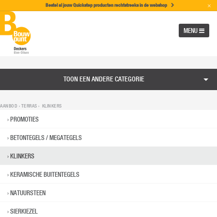
×
Bestel al jouw Quickstep producten rechtstreeks in de w
ebshop
MENU
TOON EEN ANDERE CATEGORIE
AANBOD ›
TERRAS
› KLINKERS
PROMOTIES
BETONTEGELS / MEGATEGELS
KLINKERS
KERAMISCHE BUITENTEGELS
NATUURSTEEN
SIERKIEZEL