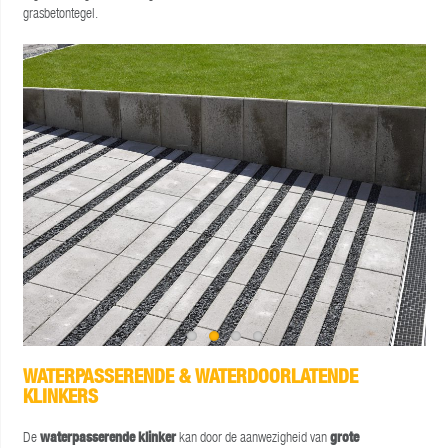
grasbetontegel.
WATERPASSERENDE & WATERDOORLATENDE
KLINKERS
De
waterpasserende klinker
kan door de aanwezigheid van
grote