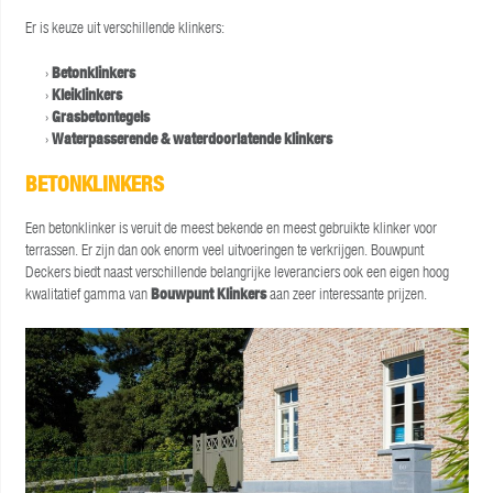
Er is keuze uit verschillende klinkers:
Betonklinkers
Kleiklinkers
Grasbetontegels
Waterpasserende & waterdoorlatende klinkers
BETONKLINKERS
Een betonklinker is veruit de meest bekende en meest gebruikte klinker voor
terrassen. Er zijn dan ook enorm veel uitvoeringen te verkrijgen. Bouwpunt
Deckers biedt naast verschillende belangrijke leveranciers ook een eigen hoog
kwalitatief gamma van
Bouwpunt Klinkers
aan zeer interessante prijzen.