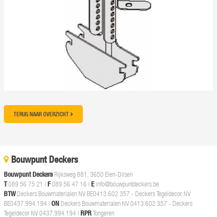
TERUG NAAR OVERZICHT
Bouwpunt Deckers
Bouwpunt Deckers
Rijksweg 881, 3650 Elen-Dilsen
T
089 56 75 21
|
F
089 56 47 16 |
E
info@bouwpuntdeckers.be
BTW
Deckers Bouwmaterialen NV BE0413.602.357 - Deckers Tegeldecor NV
BE0437.994.194 |
ON
Deckers Bouwmaterialen NV 0413.602.357 - Deckers
Tegeldecor NV 0437.994.194 |
RPR
Tongeren