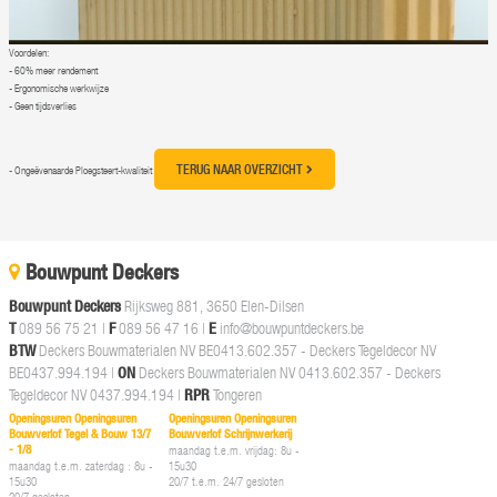
Voordelen:
- 60% meer rendement
- Ergonomische werkwijze
- Geen tijdsverlies
TERUG NAAR OVERZICHT
- Ongeëvenaarde Ploegsteert-kwaliteit
Bouwpunt Deckers
Bouwpunt Deckers
Rijksweg 881, 3650 Elen-Dilsen
T
089 56 75 21
|
F
089 56 47 16 |
E
info@bouwpuntdeckers.be
BTW
Deckers Bouwmaterialen NV BE0413.602.357 - Deckers Tegeldecor NV
BE0437.994.194 |
ON
Deckers Bouwmaterialen NV 0413.602.357 - Deckers
Tegeldecor NV 0437.994.194 |
RPR
Tongeren
Openingsuren Openingsuren
Openingsuren Openingsuren
Bouwverlof Tegel & Bouw 13/7
Bouwverlof Schrijnwerkerij
- 1/8
maandag t.e.m. vrijdag: 8u -
maandag t.e.m. zaterdag : 8u -
15u30
15u30
20/7 t.e.m. 24/7 gesloten