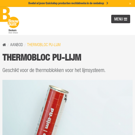
×
Bestel al jouw Quickstep producten rechtstreeks in de w
ebshop
MENU
AANBOD
THERMOBLOC PU-LIJM
THERMOBLOC PU-LIJM
Geschikt voor de thermoblokken voor het lijmsysteem.