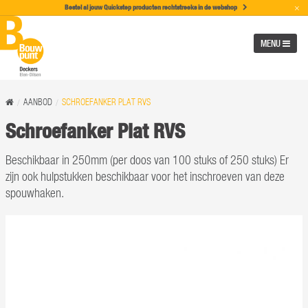
×
Bestel al jouw Quickstep producten rechtstreeks in de w
ebshop
MENU
AANBOD
SCHROEFANKER PLAT RVS
Schroefanker Plat RVS
Beschikbaar in 250mm (per doos van 100 stuks of 250 stuks) Er
zijn ook hulpstukken beschikbaar voor het inschroeven van deze
spouwhaken.