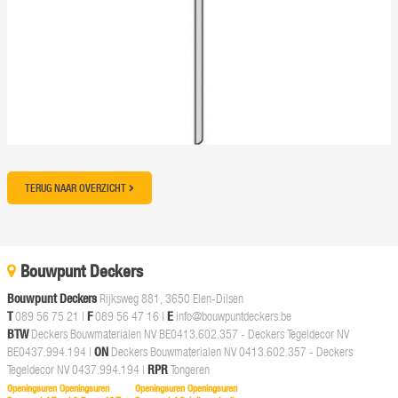
TERUG NAAR OVERZICHT
Bouwpunt Deckers
Bouwpunt Deckers
Rijksweg 881, 3650 Elen-Dilsen
T
089 56 75 21
|
F
089 56 47 16 |
E
info@bouwpuntdeckers.be
BTW
Deckers Bouwmaterialen NV BE0413.602.357 - Deckers Tegeldecor NV
BE0437.994.194 |
ON
Deckers Bouwmaterialen NV 0413.602.357 - Deckers
Tegeldecor NV 0437.994.194 |
RPR
Tongeren
Openingsuren Openingsuren
Openingsuren Openingsuren