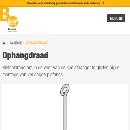
×
Bestel al jouw Quickstep producten rechtstreeks in de w
ebshop
MENU
AANBOD
OPHANGDRAAD
Ophangdraad
Metaaldraad om in de veer van de snelafhanger te glijden bij de
montage van verlaagde plafonds.