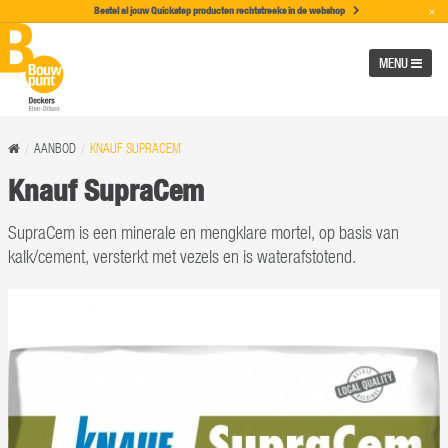
×
Bestel al jouw Quickstep producten rechtstreeks in de w
ebshop
MENU
AANBOD
KNAUF SUPRACEM
Knauf SupraCem
SupraCem is een minerale en mengklare mortel, op basis van
kalk/cement, versterkt met vezels en is waterafstotend.