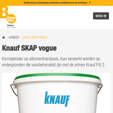
×
Bestel al jouw Quickstep producten rechtstreeks in de w
ebshop
MENU
AANBOD
KNAUF SKAP VOGUE
Knauf SKAP vogue
Korrelpleister op siliconenharsbasis. Kan verwerkt worden op
ondergronden die voorbehandeld zijn met de primer Knauf PG 2.