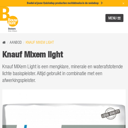
×
Bestel al jouw Quickstep producten rechtstreeks in de w
ebshop
MENU
AANBOD
KNAUF MIXEM LIGHT
Knauf Mixem light
Knauf MiXem Light is een mengklare, minerale en waterafstotende
lichte basispleister. Altijd gebruikt in combinatie met een
afwerkingspleister.