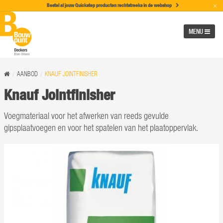
×
Bestel al jouw Quickstep producten rechtstreeks in de w
ebshop
MENU
AANBOD
KNAUF JOINTFINISHER
Knauf Jointfinisher
Voegmateriaal voor het afwerken van reeds gevulde
gipsplaatvoegen en voor het spatelen van het plaatoppervlak.