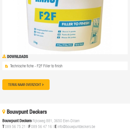
DOWNLOADS
Technische fiche - F2F Filler to finish
TERUG NAAR OVERZICHT
Bouwpunt Deckers
Bouwpunt Deckers
Rijksweg 881, 3650 Elen-Dilsen
T
089 56 75 21
|
F
089 56 47 16 |
E
info@bouwpuntdeckers.be