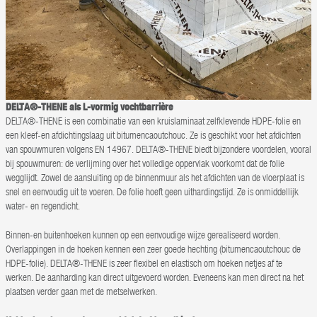
DELTA®-THENE als L-vormig vochtbarrière
DELTA®-THENE is een combinatie van een kruislaminaat zelfklevende HDPE-folie en
een kleef-en afdichtingslaag uit bitumencaoutchouc. Ze is geschikt voor het afdichten
van spouwmuren volgens EN 14967. DELTA®-THENE biedt bijzondere voordelen, vooral
bij spouwmuren: de verlijming over het volledige oppervlak voorkomt dat de folie
wegglijdt. Zowel de aansluiting op de binnenmuur als het afdichten van de vloerplaat is
snel en eenvoudig uit te voeren. De folie hoeft geen uithardingstijd. Ze is onmiddellijk
water- en regendicht.
Binnen-en buitenhoeken kunnen op een eenvoudige wijze gerealiseerd worden.
Overlappingen in de hoeken kennen een zeer goede hechting (bitumencaoutchouc de
HDPE-folie). DELTA®-THENE is zeer flexibel en elastisch om hoeken netjes af te
werken. De aanharding kan direct uitgevoerd worden. Eveneens kan men direct na het
plaatsen verder gaan met de metselwerken.