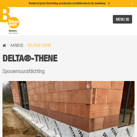
×
Bestel al jouw Quickstep producten rechtstreeks in de w
ebshop
MENU
AANBOD
DELTA®-THENE
DELTA®-THENE
Spouwmuurafdichting