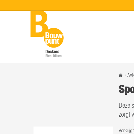
AA
Spo
Deze s
zorgt 
Verkrijg