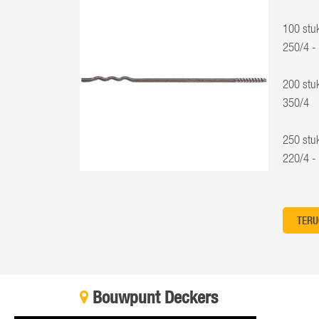
100 stu
250/4 -
200 stu
350/4
250 stu
220/4 -
TERU
Bouwpunt Deckers