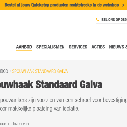
Bestel al jouw Quickstep producten rechtstreeks in de w
ebshop
BEL ONS OP 089
AANBOD
SPECIALISMEN
SERVICES
ACTIES
NIEUWS 
NBOD
SPOUWHAAK STANDAARD GALVA
uwhaak Standaard Galva
pouwankers zijn voorzien van een schroef voor bevestiging
voor makkelijke plaatsing van isolatie.
baar in dozen van: