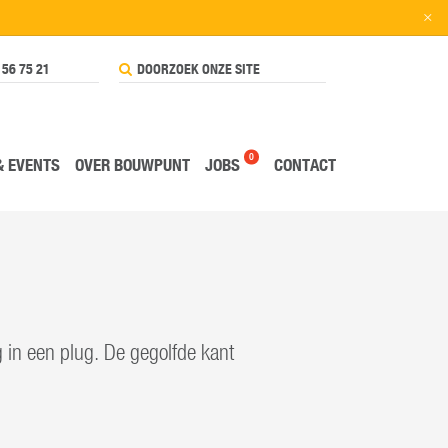
×
 56 75 21
0
& EVENTS
OVER BOUWPUNT
JOBS
CONTACT
 in een plug. De gegolfde kant