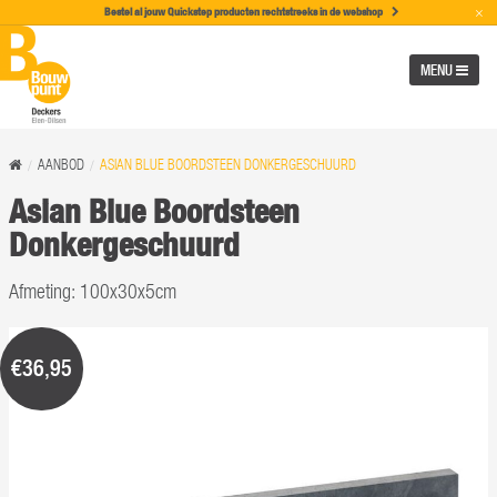
×
Bestel al jouw Quickstep producten rechtstreeks in de w
ebshop
MENU
AANBOD
ASIAN BLUE BOORDSTEEN DONKERGESCHUURD
Asian Blue Boordsteen
Donkergeschuurd
Afmeting: 100x30x5cm
€36,95