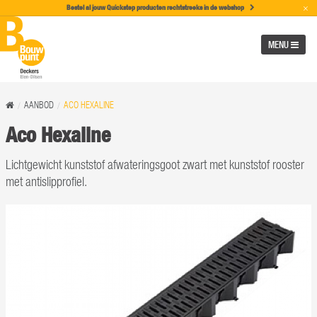
×
Bestel al jouw Quickstep producten rechtstreeks in de w
ebshop
MENU
AANBOD
ACO HEXALINE
Aco Hexaline
Lichtgewicht kunststof afwateringsgoot zwart met kunststof rooster
met antislipprofiel.