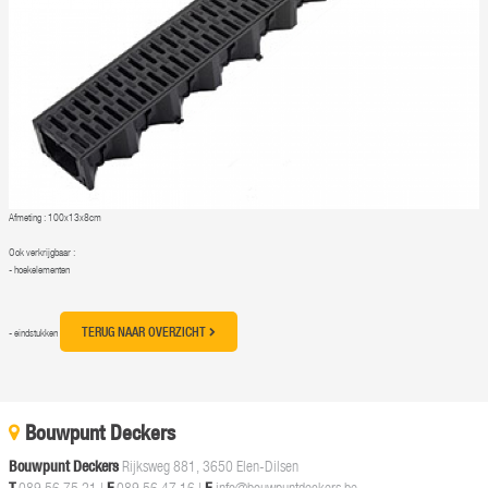
Afmeting : 100x13x8cm
Ook verkrijgbaar :
- hoekelementen
TERUG NAAR OVERZICHT
- eindstukken
Bouwpunt Deckers
Bouwpunt Deckers
Rijksweg 881, 3650 Elen-Dilsen
089 56 75 21
|
089 56 47 16 |
info@bouwpuntdeckers.be